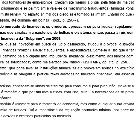
 dos tomadores de empréstimos. Chegam até mesmo a brigar pela fatia do mercad
agamento e se permitiram a valer-se de mecanismo fraudulentos (finanças Ponzi
mista Minsky, “o espírito animal dos credores e tomadores inflam. Entram no que
lizada, até culminar em bolhas” (ibid., p. 256-7).
o mercado de financeiro, os credores apressam-se para liquidar rapidamente
as que sinalizam a existência de bolhas e o sistema, então, passa a ruir, com
e financeira da “Subprime”, em 2008.
te, que as inovações em busca de lucro desmedido, ajudou a provocar distorçõe
  finanças “Ponzi” (leia-se: fraudulentas) e especulativas. Some-se a isso que a “a
iu caminho para o capitalismo imprudente, mediante  crescimento dos bancos com
eiros sofisticados”, conforme alertado por Minsky (KISHTAINY, op. cit.  p. 258).
ator que pode levar as instituições financeiras a promoverem abusos no exercício 
lvência as obrigam a praticar taxas elevadas no mercado financeiro, em especia
ncários, concedem-se linhas de créditos para consumo e para produção. Move-se a 
é também o que por fim leva a crises. com isso, surgiu a necessidade de se promo
onômica.
 bancária é relevante para o fomento da economia, mas como qualquer outra ativid
a mira de fraudes. Daí a importância da regulação normativa mínima, por parte do
ais desvios e excessos praticados no mercado. 