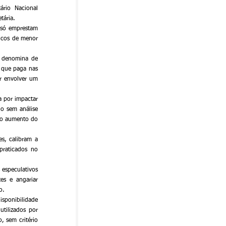
rio Nacional 
tária.
 só emprestam 
ncos de menor 
No jogo do mercado financeiro, existe a diferença entre a taxa cobrada e a taxa de captação, ao que se denomina de 
 que paga nas 
r envolver um 
 por impactar 
o sem análise 
no aumento do 
s, calibram a 
raticados no 
especulativos 
es e angariar 
o.
ponibilidade 
tilizados por 
 sem critério 