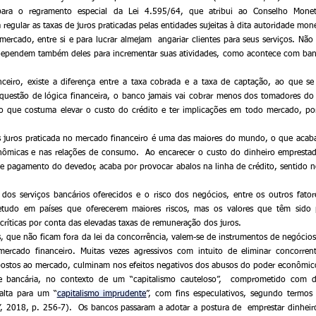
ara o regramento especial da Lei 4.595/64, que atribui ao Conselho Monetá
regular as taxas de juros praticadas pelas entidades sujeitas à dita autoridade mone
rcado, entre si e para lucrar almejam  angariar clientes para seus serviços. Não
 dependem também deles para incrementar suas atividades, como acontece com ba
questão de lógica financeira, o banco jamais vai cobrar menos dos tomadores do
, o que costuma elevar o custo do crédito e ter implicações em todo mercado, po
os juros praticada no mercado financeiro é uma das maiores do mundo, o que acaba
nômicas e nas relações de consumo.  Ao encarecer o custo do dinheiro emprestad
e pagamento do devedor, acaba por provocar abalos na linha de crédito, sentido 
os serviços bancários oferecidos e o risco dos negócios, entre os outros fatore
retudo em países que oferecerem maiores riscos, mas os valores que têm sido p
íticas por conta das elevadas taxas de remuneração dos juros.
, que não ficam fora da lei da concorrência, valem-se de instrumentos de negócios 
ercado financeiro. Muitas vezes agressivos com intuito de eliminar concorrent
expostos ao mercado, culminam nos efeitos negativos dos abusos do poder econômic
de bancária, no contexto de um “capitalismo cauteloso”,  comprometido com dis
salta para um “
capitalismo imprudente
”, com fins especulativos, segundo termos u
 2018, p. 256-7).  Os bancos passaram a adotar a postura de  emprestar dinheiro,