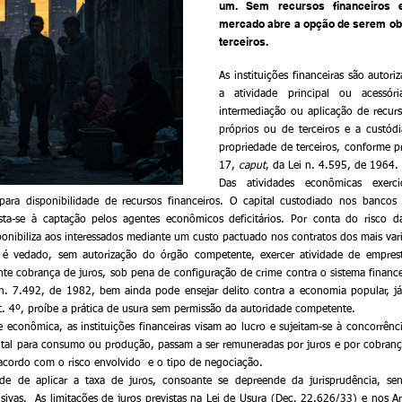
um. Sem recursos financeiros 
mercado abre a opção de serem obt
terceiros.
As instituições financeiras são autoriza
a atividade principal ou acessóri
intermediação ou aplicação de recurso
próprios ou de terceiros e a custódi
propriedade de terceiros, conforme pre
17, 
caput
, da Lei n. 4.595, de 1964.
Das atividades econômicas exerci
ara disponibilidade de recursos financeiros. O capital custodiado nos bancos 
esta-se à captação pelos agentes econômicos deficitários. Por conta do risco d
sponibiliza aos interessados mediante um custo pactuado nos contratos dos mais var
é vedado, sem autorização do órgão competente, exercer atividade de emprestar
nte cobrança de juros, sob pena de configuração de crime contra o sistema finance
 n. 7.492, de 1982, bem ainda pode ensejar delito contra a economia popular, já
. 4º, proíbe a prática de usura sem permissão da autoridade competente.
 econômica, as instituições financeiras visam ao lucro e sujeitam-se à concorrênc
ital para consumo ou produção, passam a ser remuneradas por juros e por cobrança
acordo com o risco envolvido  e o tipo de negociação.
de de aplicar a taxa de juros, consoante se depreende da jurisprudência, sen
usivas.  As limitações de juros previstas na Lei de Usura (Dec. 22.626/33) e nos Ar