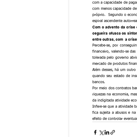
com a capacidade de pagar
com menos capacidade de p
próprio.  Segundo o econo
espiral ascendente autorrea
Com o advento da crise d
cegueira ofusca os sintom
entre outras, com  a cris
Percebe-se, por conseguin
financeiro, valendo-se das 
tolerada pelo governo abr
mercado de produtos financ
Além desses, há um outro f
quando seu estado de inso
bancos.
Por meio dos contratos ba
riquezas na economia, mas 
da indigitada atividade ec
Infere-se que a atividade
fica sujeita a abusos e n
efeito de controlar eventu