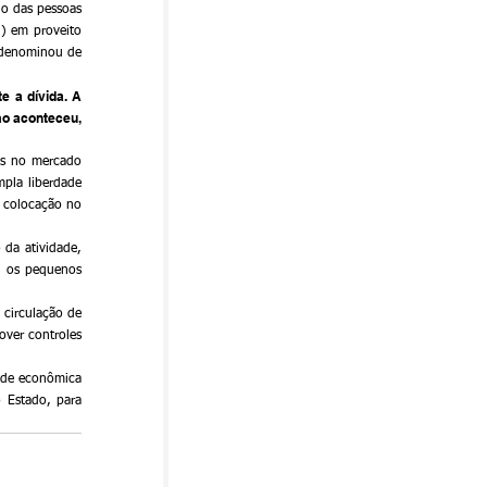
o das pessoas 
) em proveito 
 denominou de 
 a dívida. A 
o aconteceu, 
s no mercado 
mpla liberdade 
 colocação no 
da atividade, 
l os pequenos 
circulação de 
ver controles 
ade econômica 
 Estado, para 