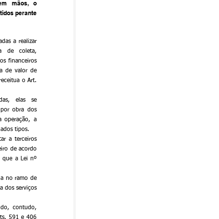
em mãos, o 
idos perante 
das a realizar 
a de coleta, 
s financeiros 
a de valor de 
ceitua o Art. 
das, elas se 
por obra dos 
a operação, a 
iados tipos.
 a terceiros 
iro de acordo 
 que a Lei nº 
ia no ramo de 
 dos serviços 
do, contudo, 
ts. 591 e 406 