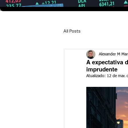
All Posts
Alexander M Ma
A expectativa 
imprudente
Atualizado:
12 de mar. 