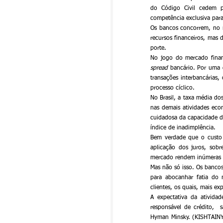
do Código Civil cedem p
competência exclusiva para 
Os bancos concorrem, no me
recursos financeiros, mas
porte.
spread
 bancário. Por uma 
transações interbancárias
processo cíclico.
No Brasil, a taxa média d
nas demais atividades eco
cuidadosa da capacidade d
índice de inadimplência.
Bem verdade que o custo d
aplicação dos juros, sob
mercado rendem inúmeras cr
Mas não só isso. Os bancos
para abocanhar fatia do m
clientes, os quais, mais 
A expectativa da ativida
responsável de crédito,  
Hyman Minsky. (KISHTAINY,