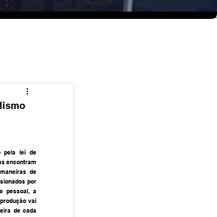
alismo
pela lei de 
as encontram 
maneiras de 
sionados por 
e pessoal, a 
produção vai 
eira de cada 