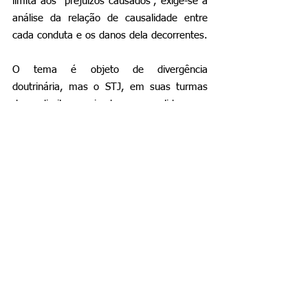
limita aos “prejuízos causados”, exige-se a 
análise da relação de causalidade entre 
cada conduta e os danos dela decorrentes.
O tema é objeto de divergência 
doutrinária, mas o STJ, em suas turmas 
de direito privado, consolidou o 
entendimento de que a responsabilidade 
dos administradores de instituições 
financeiras é subjetiva, nos termos do 
Recurso Especial nº 1.619.116/SP, julgado 
em 01/09/2020. Isso implica verificar a 
existência de culpa e o nexo causal em 
relação ao prejuízo constatado na 
instituição liquidada ou posteriormente 
falida.
Assim sendo, o caso Banco Master 