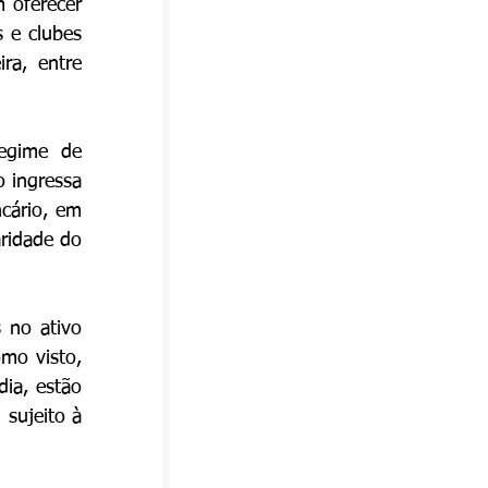
Além da intermediação de ordens de compra e venda, as corretoras podem oferecer 
 e clubes 
ra, entre 
egime de 
 ingressa 
cário, em 
ridade do 
 no ativo 
mo visto, 
ia, estão 
sujeito à 