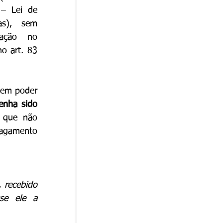
– Lei de 
as), sem 
tação no 
 art. 83 
 em poder 
enha sido 
 que não 
pagamento 
 recebido 
e ele a 