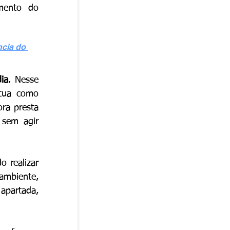
mento do 
cia do 
ia
. Nesse 
atua como 
ra presta 
sem agir 
realizar 
operações tanto para carteira própria quanto para seus clientes. Há, nesse ambiente, 
apartada, 