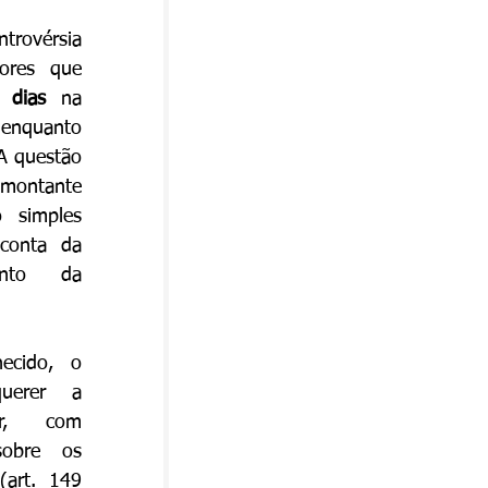
rovérsia 
ores que 
 dias
 na 
nquanto 
A questão 
 montante 
 simples 
conta da 
nto da 
ecido, o 
querer a 
r, com 
sobre os 
(art. 149 