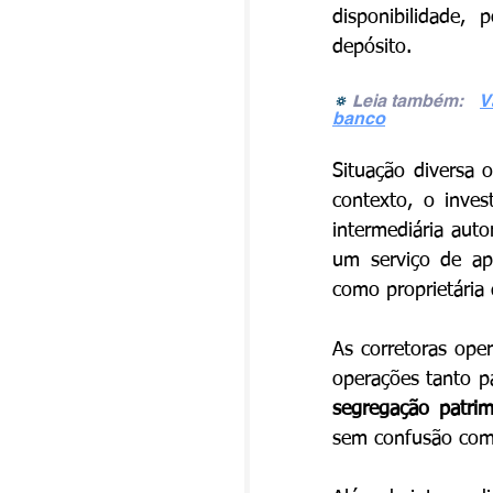
disponibilidade,
depósito.
eia também: 
V
🔅 
L
banco
Situação diversa 
contexto, o inves
intermediária auto
um serviço de apr
como proprietária 
As corretoras ope
segregação patrim
sem confusão com 