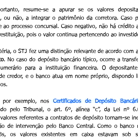
portanto, resume-se a apurar se os valores deposita
, ou não, a integrar o patrimônio da corretora. Caso po
 ao processo concursal. Caso negativo, não há crédito a h
restituição, pois o valor continua pertencendo ao investid
éria, o STJ fez uma distinção relevante de acordo com a
to
. No caso do depósito bancário típico, ocorre a transfe
merário para a instituição financeira. O depositante
de credor, e o banco atua em nome próprio, dispondo li
os.
 por exemplo, nos 
Certificados de Depósito Bancár
o pelo Tribunal, o art. 6º, alínea “c”, da Lei nº 6.
valores referentes a contratos de depósito tornam-se inex
ção de intervenção pelo Banco Central. Como o banco n
Bs, os valores existentes em caixa estavam sob s