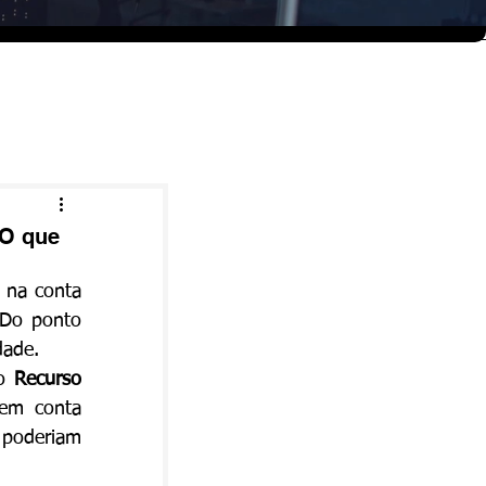
 O que
 na conta 
Do ponto 
dade.
o 
Recurso 
em conta 
 poderiam 