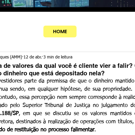
HOME
rques (AMM)
12 de abr.
3 min de leitura
a de valores da qual você é cliente vier a falir?
 dinheiro que está depositado nela?
vestidores parte da premissa de que o dinheiro mantido
inua sendo, em qualquer hipótese, de sua propriedade. 
 contudo, essa percepção nem sempre corresponde à reali
ado pelo Superior Tribunal de Justiça no julgamento d
0.188/SP
, em que se discutiu se os valores mantidos 
retora, destinados à realização de operações com títulos,
do de restituição no processo falimentar
.