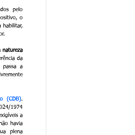
dos pelo 
sitivo, o 
abilitar, 
or.
 
natureza 
rência da 
 passa a 
vremente 
io (CDB)
. 
024/1974 
igíveis a 
ão havia 
ua plena 