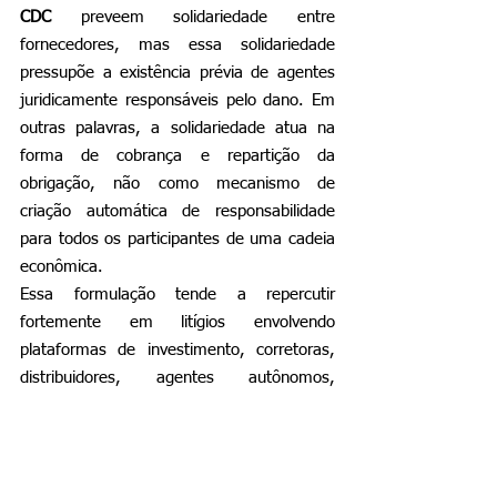
CDC
 preveem solidariedade entre 
fornecedores, mas essa solidariedade 
pressupõe a existência prévia de agentes 
juridicamente responsáveis pelo dano. Em 
outras palavras, a solidariedade atua na 
forma de cobrança e repartição da 
obrigação, não como mecanismo de 
criação automática de responsabilidade 
para todos os participantes de uma cadeia 
econômica.
Essa formulação tende a repercutir 
fortemente em litígios envolvendo 
plataformas de investimento, corretoras, 
distribuidores, agentes autônomos, 
administradores fiduciários e consultores. 
O acórdão sinaliza que o simples fato de 
um agente ter participado da estrutura de 
oferta ou circulação de um produto 